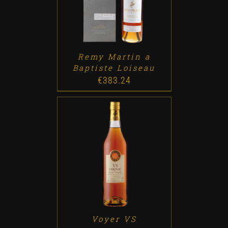
Remy Martin a
Baptiste Loiseau
€
383.24
ADD TO CART
/
DETALLES
Voyer VS