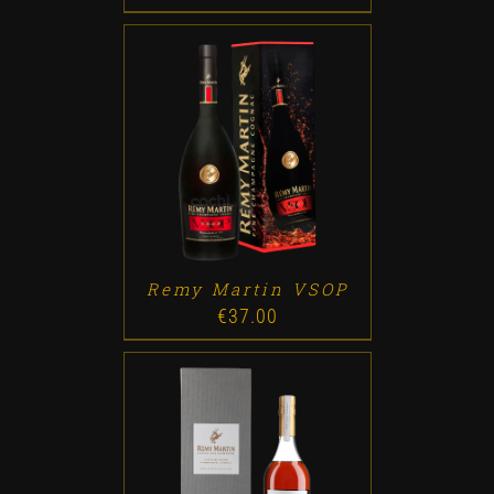
ADD TO CART
/
DETALLES
Remy Martin VSOP
€
37.00
ADD TO CART
/
DETALLES