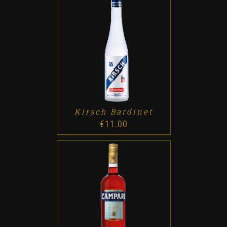
ADD TO CART
/
DETALLES
Kirsch Bardinet
€
11.00
ADD TO CART
/
DETALLES