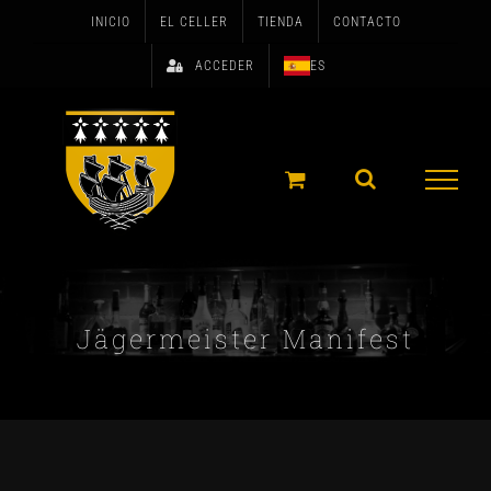
Skip
INICIO
EL CELLER
TIENDA
CONTACTO
to
ACCEDER
ES
content
Jägermeister Manifest