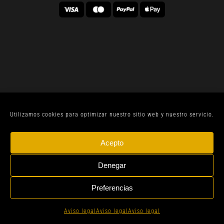
Utilizamos cookies para optimizar nuestro sitio web y nuestro servicio.
© CELLER SANJOAN 2022 |
AVISO LEGAL
| TODOS
Acepto
LOS DERECHOS RESERVADOS | BY
GEN DIGITAL
Denegar
Preferencias
Instagram
Whatsapp
Aviso legal
Aviso legal
Aviso legal