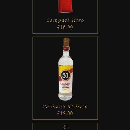
Campari litro
€
16.00
ADD TO CART
/
DETALLES
Cachaca 51 litro
€
12.00