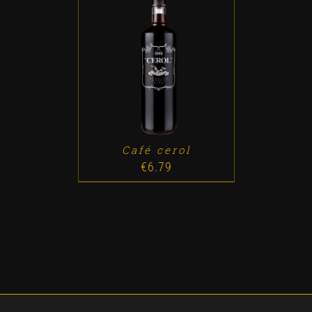
ADD TO CART
/
DETALLES
Café cerol
€
6.79