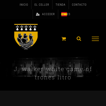
Skip
INICIO
EL CELLER
TIENDA
CONTACTO
to
ACCEDER
ES
content
J. walker white game of
trones litro