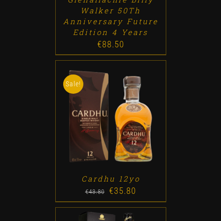
Walker 50Th
Anniversary Future
Edition 4 Years
€
88.50
Sale!
ADD TO CART
/
DETALLES
Cardhu 12yo
€
35.80
Original
Current
€
43.80
price
price
was:
is: