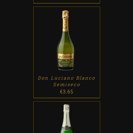
ADD TO CART
/
DETALLES
Don Luciano Blanco
Semiseco
€
3.65