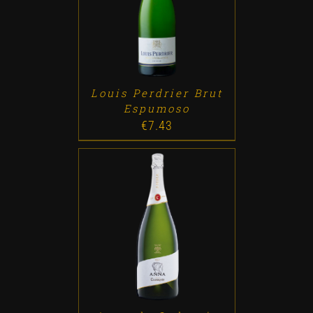
ADD TO CART
/
DETALLES
Louis Perdrier Brut
Espumoso
€
7.43
ADD TO CART
/
DETALLES