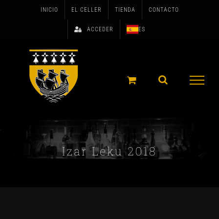
Skip
INICIO
EL CELLER
TIENDA
CONTACTO
to
ACCEDER
ES
content
Izar Leku 2018