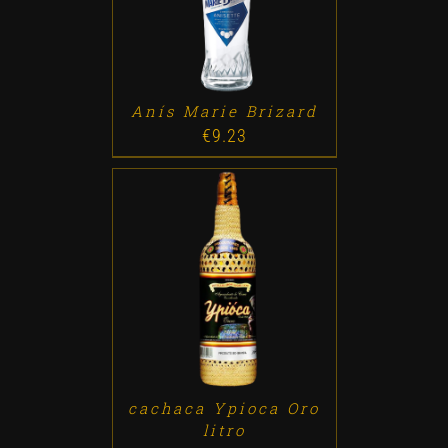
Anís Marie Brizard
€
9.23
ADD TO CART
/
DETALLES
cachaca Ypioca Oro
litro