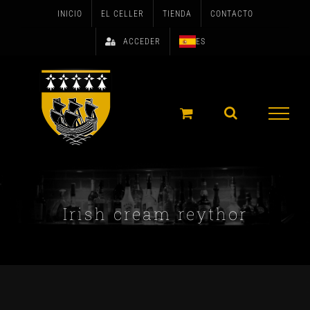
Skip
INICIO
EL CELLER
TIENDA
CONTACTO
to
ACCEDER
ES
content
Irish cream reythor