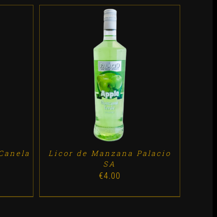
ES
ADD TO CART
/
DETALLES
 Canela
Licor de Manzana Palacio
SA
€
4.00