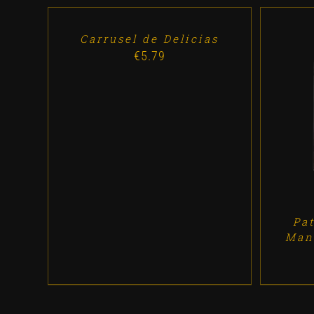
CART
/
DETALLES
Carrusel de Delicias
€
5.79
AD
Pa
Man