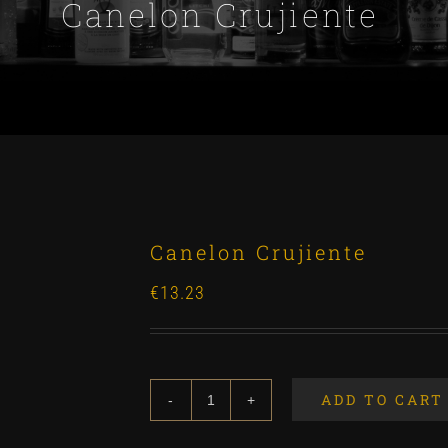
Canelon Crujiente
Canelon Crujiente
€
13.23
ADD TO CART
Canelon
Crujiente