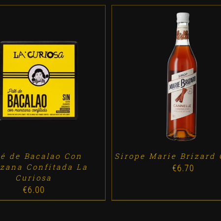
D TO CART
/
DETALLES
ADD TO CART
/
DETALL
té de Bacalao Con
Sirope Marie Brizard
zana Confitada La
€
6.70
Curiosa
€
6.00