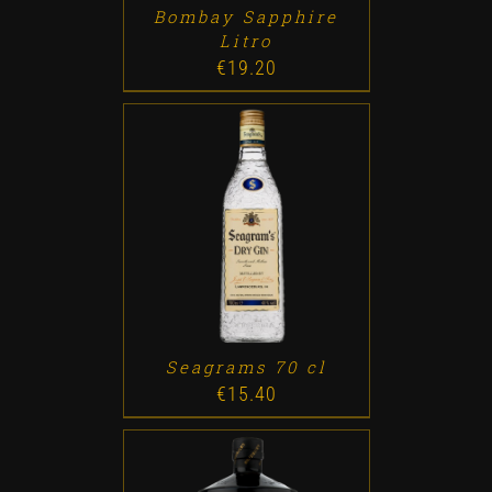
Bombay Sapphire
Litro
€
19.20
ADD TO CART
/
DETALLES
Seagrams 70 cl
€
15.40