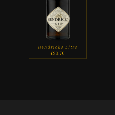
ADD TO CART
/
DETALLES
Hendricks Litro
€
33.70