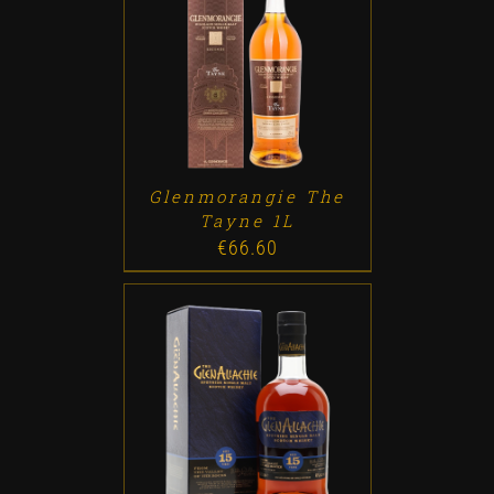
ADD TO CART
/
DETALLES
Glenmorangie The
Tayne 1L
€
66.60
ADD TO CART
/
DETALLES