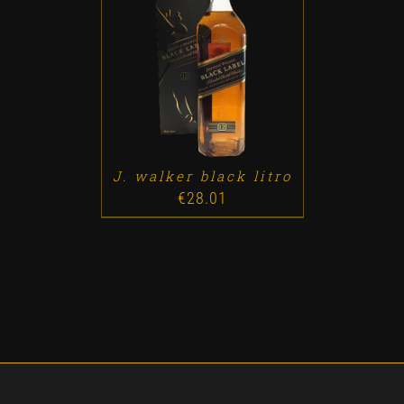
ADD TO CART
/
DETALLES
J. walker black litro
€
28.01