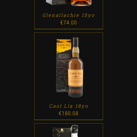
Glenallachie 15yo
€
74.00
ADD TO CART
/
DETALLES
Caol Lla 18yo
€
180.08