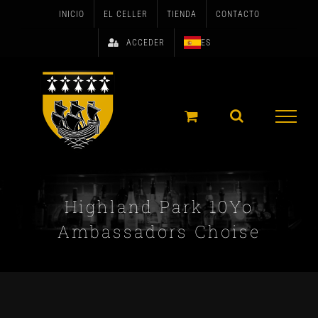
Skip
INICIO
EL CELLER
TIENDA
CONTACTO
to
ACCEDER
ES
content
Highland Park 10Yo
Ambassadors Choise