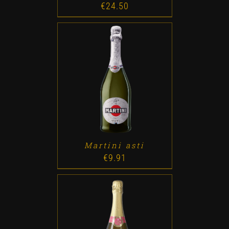
€
24.50
ADD TO CART
/
DETALLES
Martini asti
€
9.91