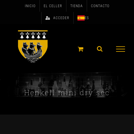
Skip
INICIO
EL CELLER
TIENDA
CONTACTO
to
ACCEDER
ES
content
Henkell mini dry sec