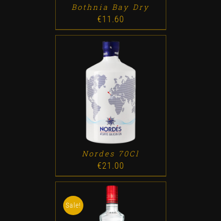
Bothnia Bay Dry
€
11.60
ADD TO CART
/
DETALLES
Nordes 70Cl
€
21.00
Sale!