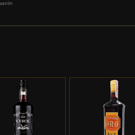
duación
DD TO CART
/
DETALLES
ADD TO CART
/
DETALL