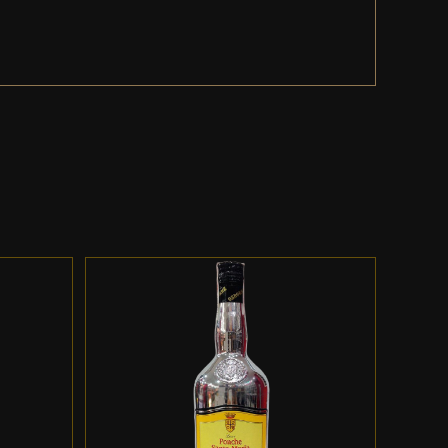
ES
ADD TO CART
/
DETALLES