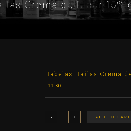
ilas Crema de Licor 15%
Habelas Hailas Crema d
€
11.80
ADD TO CART
Habelas
Hailas