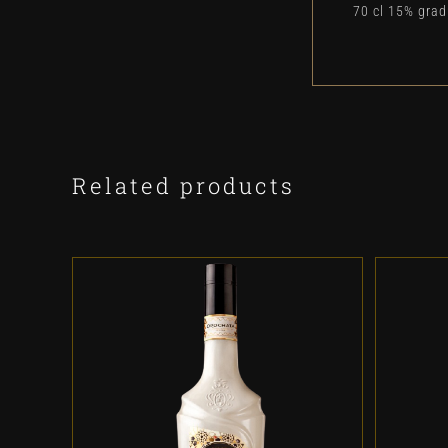
70 cl 15% gra
Related products
ADD TO CART
/
DETALLES
A