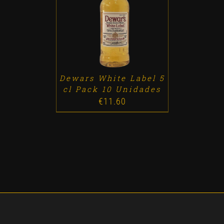
ADD TO CART
/
DETALLES
Dewars White Label 5
cl Pack 10 Unidades
€
11.60