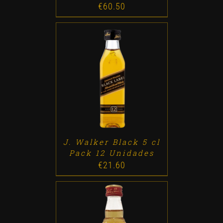
€
60.50
ADD TO CART
/
DETALLES
J. Walker Black 5 cl
Pack 12 Unidades
€
21.60