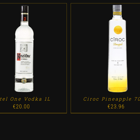
D TO CART
/
DETALLES
ADD TO CART
/
DETALL
tel One Vodka 1L
Ciroc Pineapple 70
€
20.00
€
23.96