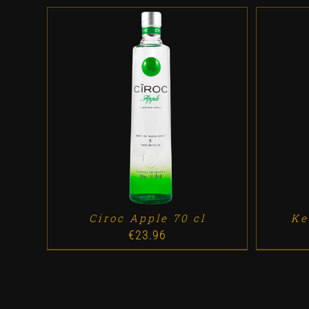
ADD TO CART
/
DETALLES
AD
Ciroc Apple 70 cl
Ke
€
23.96