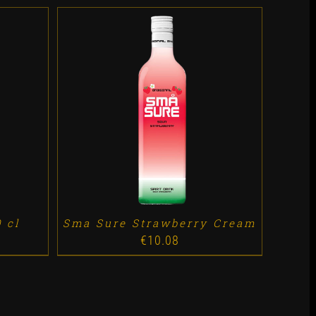
ES
ADD TO CART
/
DETALLES
 cl
Sma Sure Strawberry Cream
€
10.08