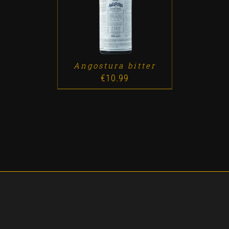
ADD TO CART
/
DETALLES
Angostura bitter
€
10.99