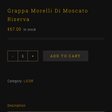
Grappa Morelli Di Moscato
Riserva
€
67.00
In stock
ADD TO CART
Grappa
Morelli
Di
Moscato
Category:
LICOR
Riserva
quantity
Description