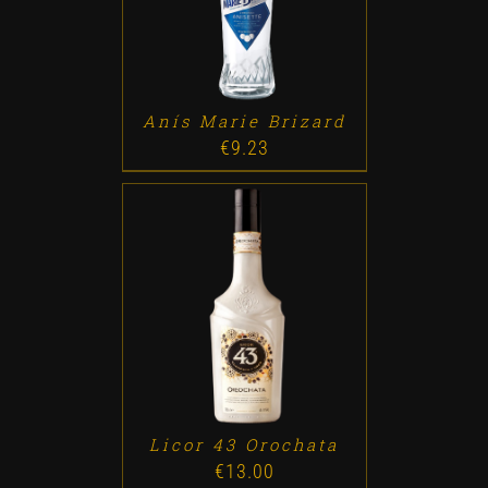
Anís Marie Brizard
€
9.23
ADD TO CART
/
DETALLES
Licor 43 Orochata
€
13.00