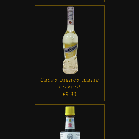
ADD TO CART
/
DETALLES
Cacao blanco marie
brizard
€
9.80