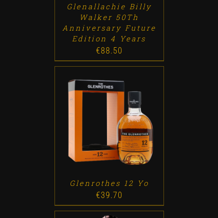
Glenallachie Billy
Walker 50Th
Anniversary Future
Edition 4 Years
€
88.50
ADD TO CART
/
DETALLES
Glenrothes 12 Yo
€
39.70