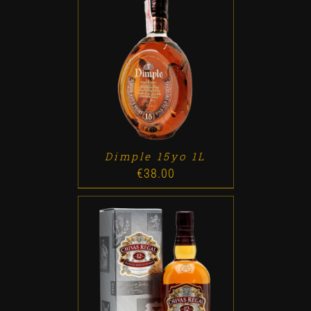
ADD TO CART
/
DETALLES
Dimple 15yo 1L
€
38.00
ADD TO CART
/
DETALLES