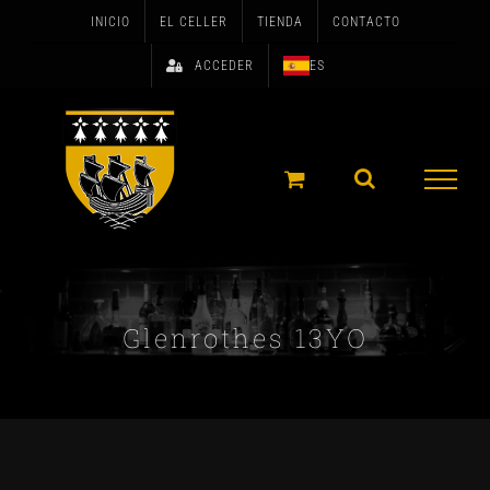
Skip
INICIO
EL CELLER
TIENDA
CONTACTO
to
ACCEDER
ES
content
Glenrothes 13YO