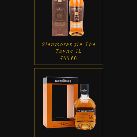
ADD TO CART
/
DETALLES
Glenmorangie The
Tayne 1L
€
66.60
ADD TO CART
/
DETALLES