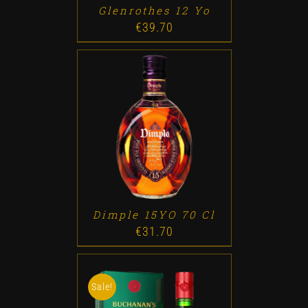
Glenrothes 12 Yo
€
39.70
ADD TO CART
/
DETALLES
Dimple 15YO 70 Cl
€
31.70
Sale!