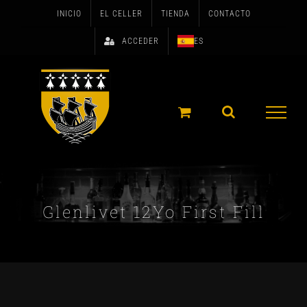
Skip
INICIO
EL CELLER
TIENDA
CONTACTO
to
ACCEDER
ES
content
Glenlivet 12Yo First Fill