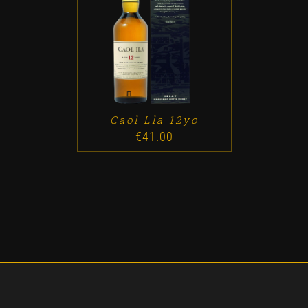
ADD TO CART
/
DETALLES
Caol Lla 12yo
€
41.00