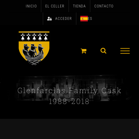
Skip
INICIO
EL CELLER
TIENDA
CONTACTO
to
ACCEDER
ES
content
Glenfarclas Family Cask
1988-2018