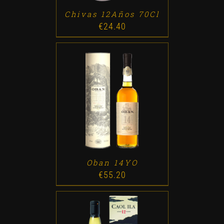
Chivas 12Años 70Cl
€
24.40
ADD TO CART
/
DETALLES
Oban 14YO
€
55.20