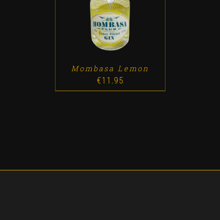
ADD TO CART
/
DETALLES
Mombasa Lemon
€
11.95