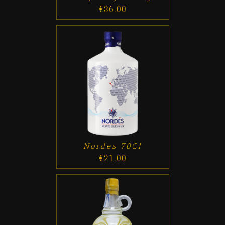
€
36.00
ADD TO CART
/
DETALLES
Nordes 70Cl
€
21.00