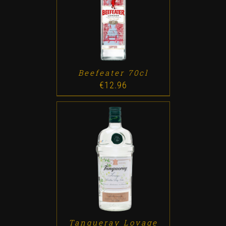
ADD TO CART
/
DETALLES
Beefeater 70cl
€
12.96
ADD TO CART
/
DETALLES
Tanqueray Lovage