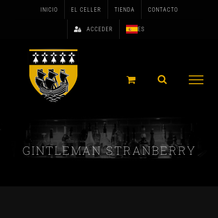
Skip
INICIO
EL CELLER
TIENDA
CONTACTO
to
ACCEDER
ES
content
GINTLEMAN STRANBERRY