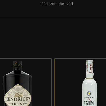
100cl, 20cl, 50cl, 70cl
DD TO CART
/
DETALLES
ADD TO CART
/
DETALL