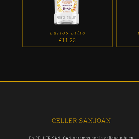
Larios Litro
€
11.23
CELLER SANJOAN
En CELLER SANJOAN optamos por la calidad a buen