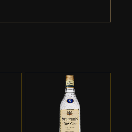
ES
ADD TO CART
/
DETALLES