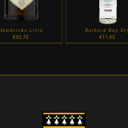
Hendricks Litro
Bothnia Bay Dr
€
33.70
€
11.60