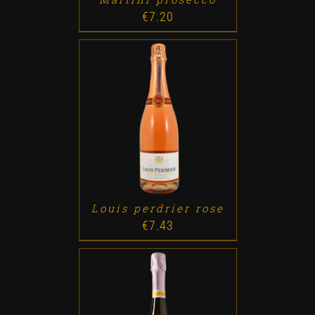
€
7.20
ADD TO CART
/
DETALLES
Louis perdrier rose
€
7.43