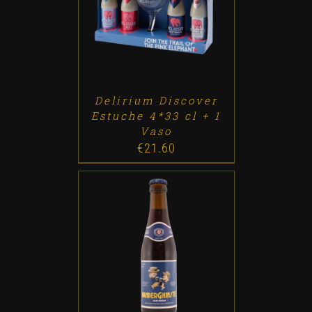
ADD TO CART
/
DETALLES
Delirium Discover
Estuche 4*33 cl + 1
Vaso
€
21.60
ADD TO CART
/
DETALLES