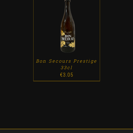
ADD TO CART
/
DETALLES
Bon Secours Prestige
33cl
€
3.05