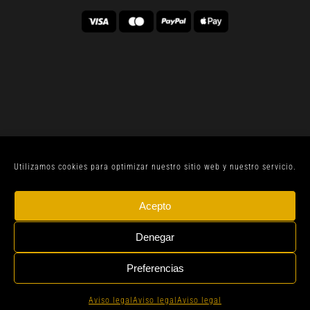
Utilizamos cookies para optimizar nuestro sitio web y nuestro servicio.
© CELLER SANJOAN 2022 |
AVISO LEGAL
| TODOS
Acepto
LOS DERECHOS RESERVADOS | BY
GEN DIGITAL
Denegar
Preferencias
Instagram
Whatsapp
Aviso legal
Aviso legal
Aviso legal