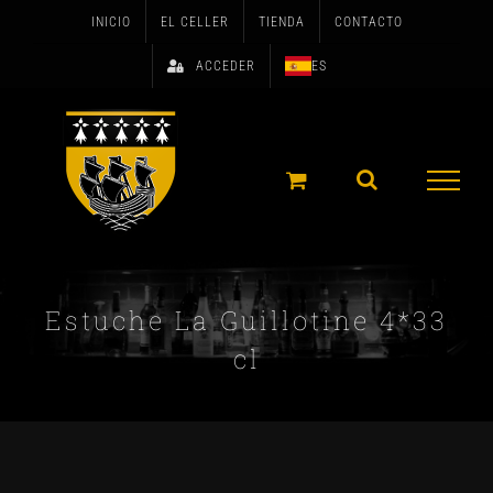
Skip
INICIO
EL CELLER
TIENDA
CONTACTO
to
ACCEDER
ES
content
Estuche La Guillotine 4*33
cl