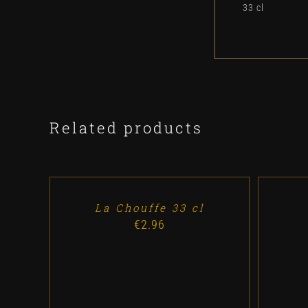
33 cl
Related products
ADD
TO
CART
/
DETALLES
La Chouffe 33 cl
€
2.96
A