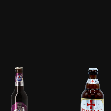
DD TO CART
/
DETALLES
ADD TO CART
/
DETALL