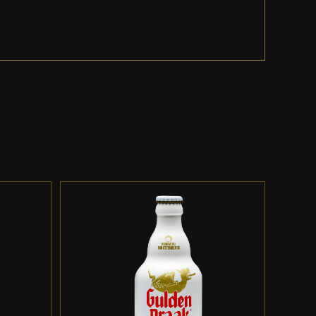
ES
ADD TO CART
/
DETALLES