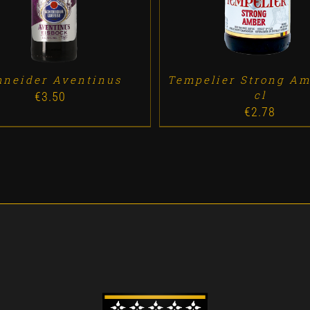
hneider Aventinus
Tempelier Strong Am
cl
€
3.50
€
2.78