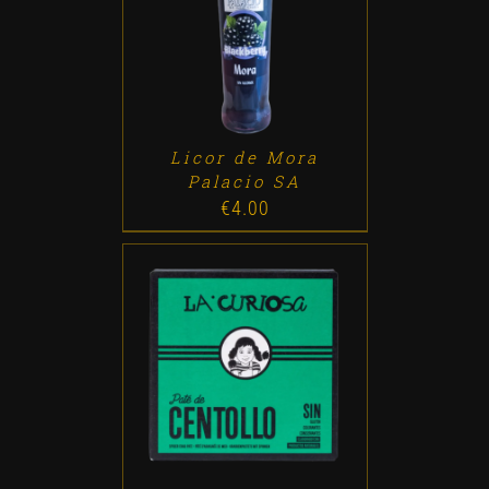
ADD TO CART
/
DETALLES
Licor de Mora
Palacio SA
€
4.00
ADD TO CART
/
DETALLES