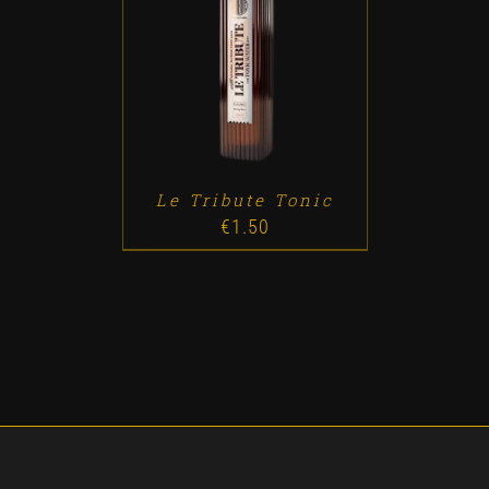
ADD TO CART
/
DETALLES
Le Tribute Tonic
€
1.50