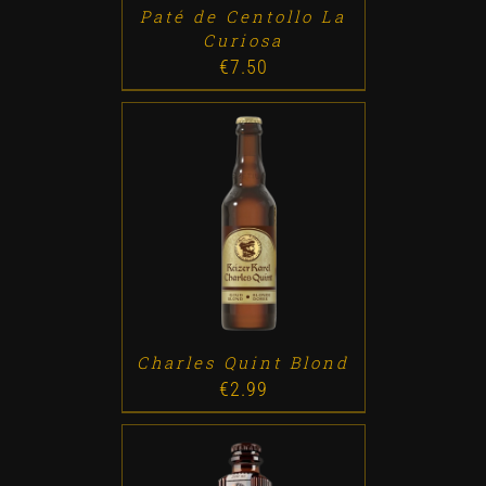
Paté de Centollo La
Curiosa
€
7.50
ADD TO CART
/
DETALLES
Charles Quint Blond
€
2.99