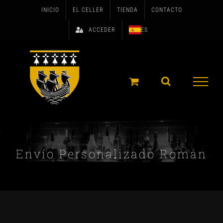
Skip
INICIO
EL CELLER
TIENDA
CONTACTO
to
ACCEDER
ES
content
Envío Personalizado Román