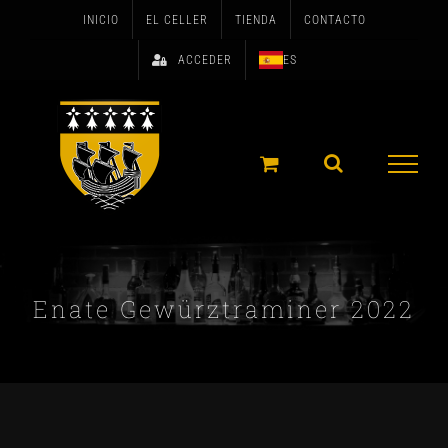
Skip
INICIO
EL CELLER
TIENDA
CONTACTO
to
ACCEDER
ES
content
Enate Gewürztraminer 2022