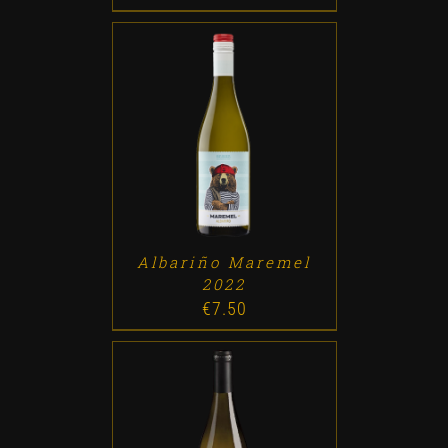
ADD TO CART
/
DETALLES
Albariño Maremel
2022
€
7.50