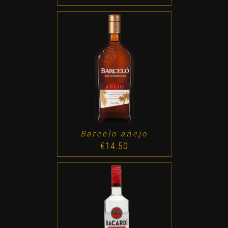
ADD TO CART
/
DETALLES
Barcelo añejo
€
14.50
ADD TO CART
/
DETALLES