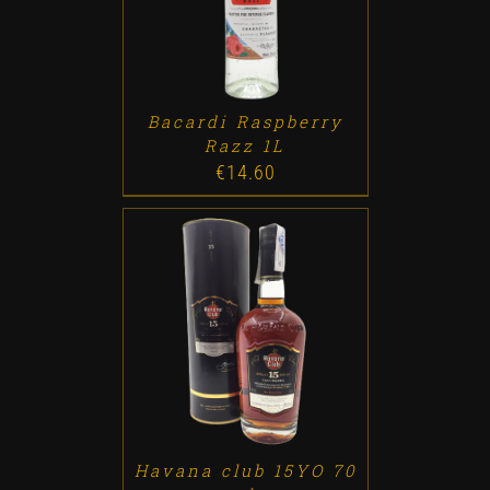
Bacardi Raspberry
Razz 1L
€
14.60
ADD TO CART
/
DETALLES
Havana club 15YO 70