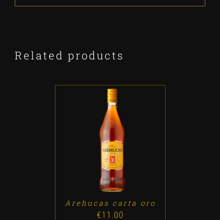
Related products
ADD TO CART
/
DETALLES
Arehucas carta oro
€
11.00