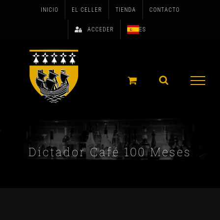
Skip
INICIO
EL CELLER
TIENDA
CONTACTO
to
ACCEDER
ES
content
Dictador Café 100 Meses