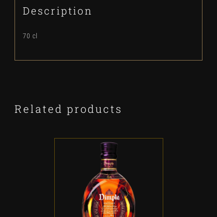
Description
70 cl
Related products
ADD TO CART
/
DETALLES