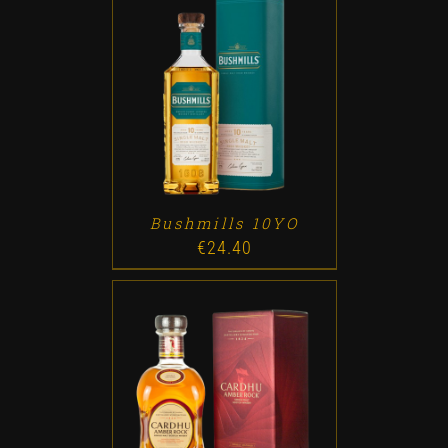
ADD TO CART
/
DETALLES
Bushmills 10YO
€
24.40
ADD TO CART
/
DETALLES