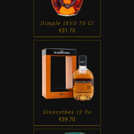
Dimple 15YO 70 Cl
€
31.70
ADD TO CART
/
DETALLES
Glenrothes 12 Yo
€
39.70