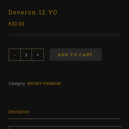
Deveron 12 YO
€
30.00
ADD TO CART
Deveron
12
YO
quantity
Category:
WHISKY PREMIUM
Description