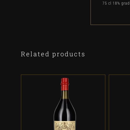
75 cl 18% gra
Related products
ADD TO CART
/
DETALLES
A