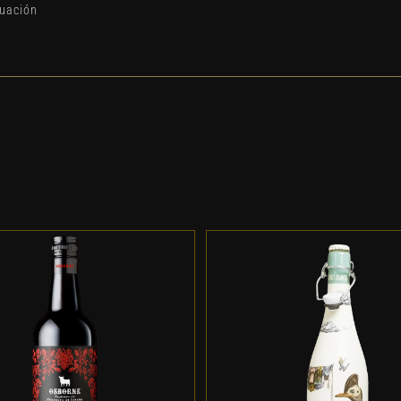
duación
DD TO CART
/
DETALLES
ADD TO CART
/
DETALL