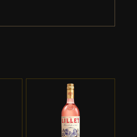
ES
ADD TO CART
/
DETALLES