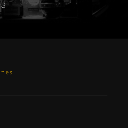
es
ones