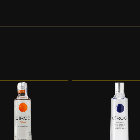
DD TO CART
/
DETALLES
ADD TO CART
/
DETALL