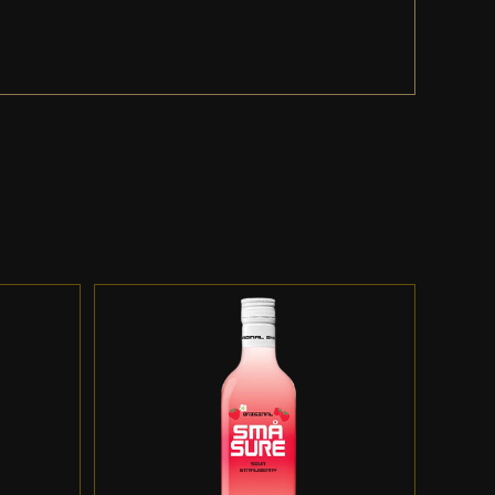
ES
ADD TO CART
/
DETALLES