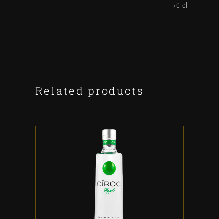
70 cl
Related products
ADD TO CART
/
DETALLES
A