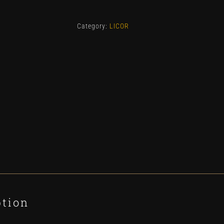
ruavieja
quantity
Category:
LICOR
ption