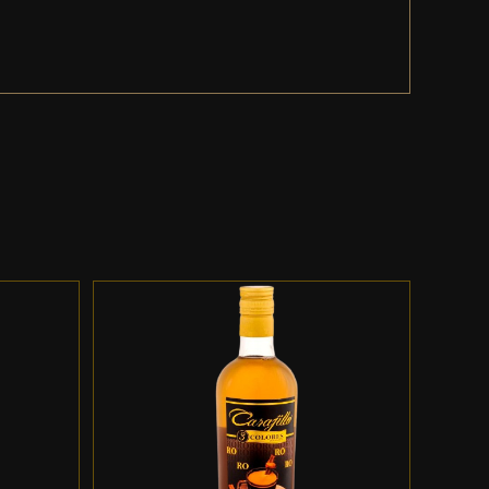
ES
ADD TO CART
/
DETALLES