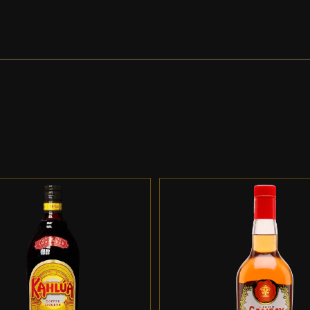
DD TO CART
/
DETALLES
ADD TO CART
/
DETALL