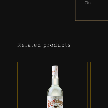
70 cl
Related products
ADD TO CART
/
DETALLES
A