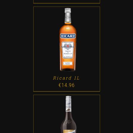
ADD TO CART
/
DETALLES
Ricard 1L
€
14.96
ADD TO CART
/
DETALLES