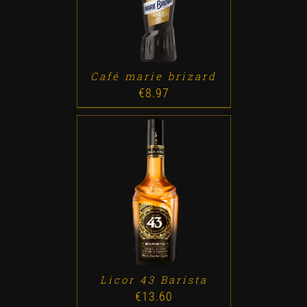
Café marie brizard
€
8.97
ADD TO CART
/
DETALLES
Licor 43 Barista
€
13.60