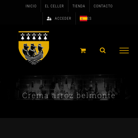
Skip
INICIO
EL CELLER
TIENDA
CONTACTO
to
ACCEDER
ES
content
Crema arroz belmonte