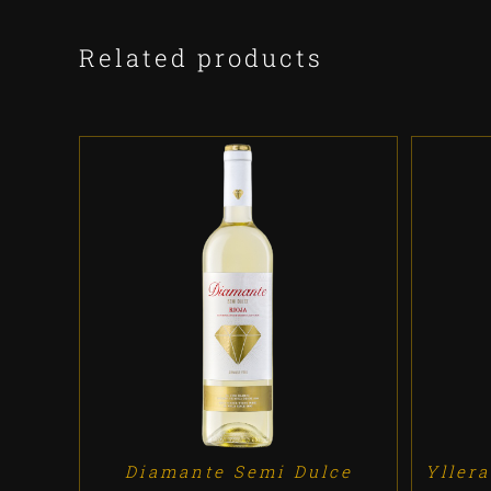
Related products
ADD TO CART
/
DETALLES
A
Diamante Semi Dulce
Yllera