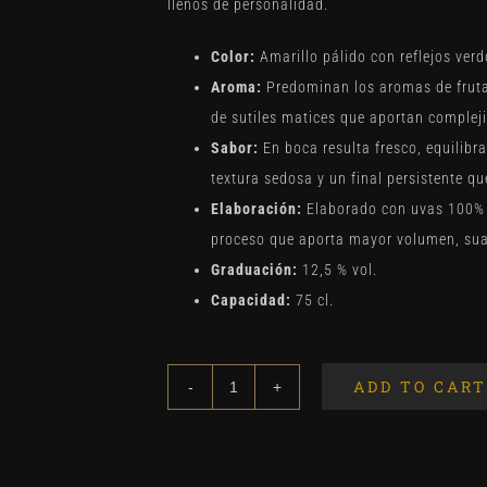
llenos de personalidad.
Color:
Amarillo pálido con reflejos verd
Aroma:
Predominan los aromas de fruta 
de sutiles matices que aportan compleji
Sabor:
En boca resulta fresco, equilibr
textura sedosa y un final persistente qu
Elaboración:
Elaborado con uvas 100% A
proceso que aporta mayor volumen, sua
Graduación:
12,5 % vol.
Capacidad:
75 cl.
ADD TO CART
Conde
del
Pozo