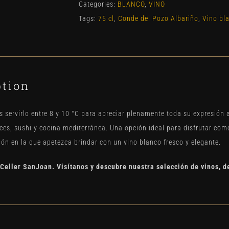
Albariño
Categories:
BLANCO
,
VINO
quantity
Tags:
75 cl
,
Conde del Pozo Albariño
,
Vino bl
ption
ervirlo entre 8 y 10 °C para apreciar plenamente toda su expresión a
ces, sushi y cocina mediterránea. Una opción ideal para disfrutar com
ión en la que apetezca brindar con un vino blanco fresco y elegante.
Celler SanJoan. Visítanos y descubre nuestra selección de vinos, d