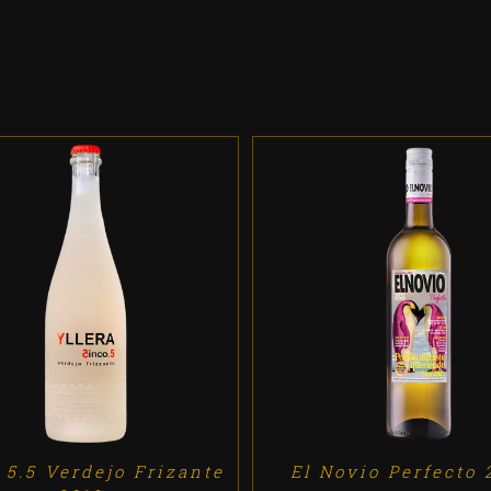
DD TO CART
/
DETALLES
ADD TO CART
/
DETALL
 5.5 Verdejo Frizante
El Novio Perfecto 