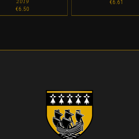
2019
€
6.61
€
6.50