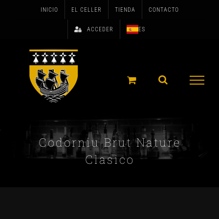
Skip
INICIO
EL CELLER
TIENDA
CONTACTO
to
ACCEDER
ES
content
Codorniu Brut Nature
Clasico