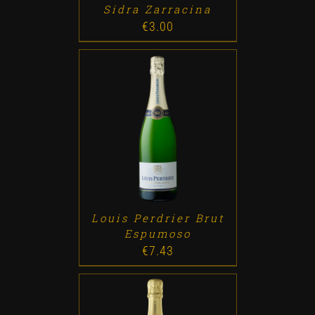
Sidra Zarracina
€
3.00
ADD TO CART
/
DETALLES
Louis Perdrier Brut
Espumoso
€
7.43