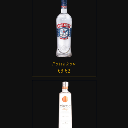
ADD TO CART
/
DETALLES
Poliakov
€
8.52
ADD TO CART
/
DETALLES