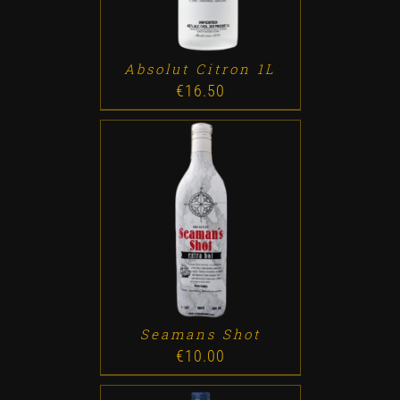
Absolut Citron 1L
€
16.50
ADD TO CART
/
DETALLES
Seamans Shot
€
10.00