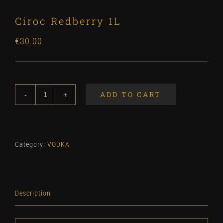
Ciroc Redberry 1L
€
30.00
ADD TO CART
Ciroc
Redberry
1L
quantity
Category:
VODKA
Description