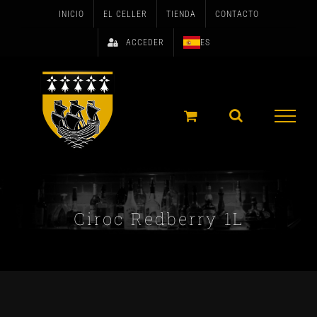
Skip
INICIO
EL CELLER
TIENDA
CONTACTO
to
ACCEDER
ES
content
Ciroc Redberry 1L