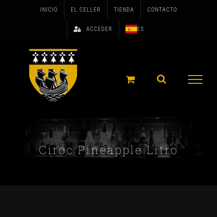
Skip
INICIO
EL CELLER
TIENDA
CONTACTO
to
ACCEDER
ES
content
Ciroc Pineapple Litro