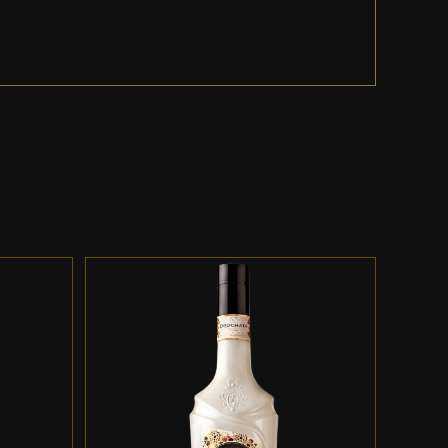
ES
ADD TO CART
/
DETALLES