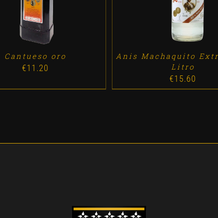
Cantueso oro
Anis Machaquito Ext
Litro
€
11.20
€
15.60