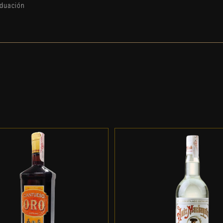
aduación
DD TO CART
/
DETALLES
ADD TO CART
/
DETALL