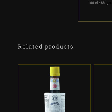
100 cl 48% gr
Related products
ADD TO CART
/
DETALLES
A