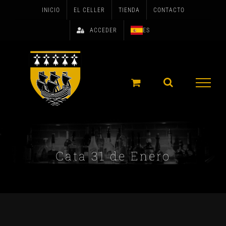
Skip
INICIO
EL CELLER
TIENDA
CONTACTO
to
ACCEDER
ES
content
Cata 31 de Enero