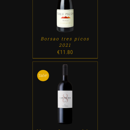
ADD TO CART
/
DETALLES
Borsao tres picos
2021
€
11.80
Sale!
ADD TO CART
/
DETALLES