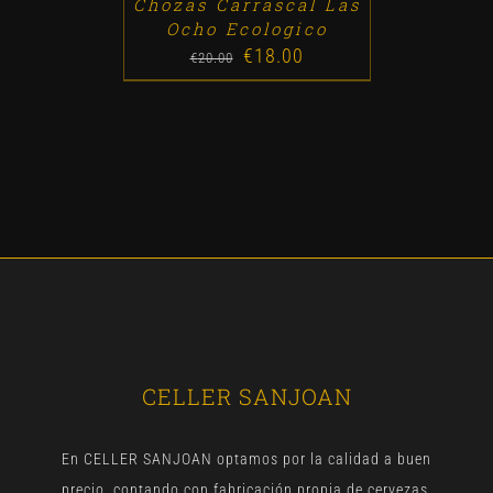
Chozas Carrascal Las
Ocho Ecologico
€
18.00
Original
Current
€
20.00
price
price
was:
is:
€20.00.
€18.00.
CELLER SANJOAN
En CELLER SANJOAN optamos por la calidad a buen
precio, contando con fabricación propia de cervezas,