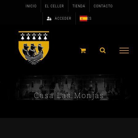
Skip
INICIO
EL CELLER
TIENDA
CONTACTO
to
ACCEDER
ES
content
Casa Las Monjas