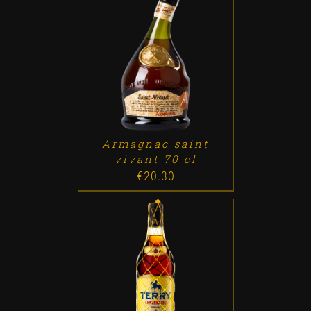
ADD TO CART
/
DETALLES
Armagnac saint
vivant 70 cl
€
20.30
ADD TO CART
/
DETALLES