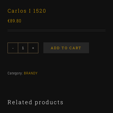
Carlos I 1520
€
89.80
ADD TO CART
Carlos
I
1520
quantity
Category:
BRANDY
Related products
ADD