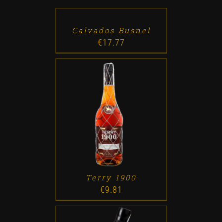
TO
CART
/
DETALLES
Calvados Busnel
€
17.77
ADD TO CART
/
DETALLES
Terry 1900
€
9.81