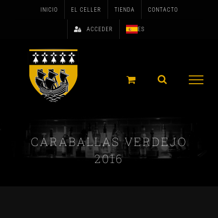
Skip
INICIO
EL CELLER
TIENDA
CONTACTO
to
ACCEDER
ES
content
CARABALLAS VERDEJO
2016