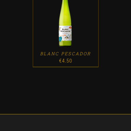
ADD TO CART
/
DETALLES
BLANC PESCADOR
€
4.50