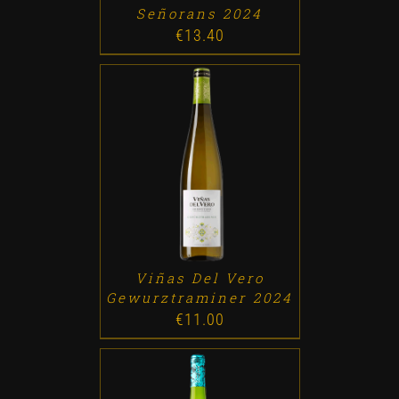
Señorans 2024
€
13.40
ADD TO CART
/
DETALLES
Viñas Del Vero
Gewurztraminer 2024
€
11.00