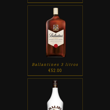
ADD TO CART
/
DETALLES
Ballantines 3 litros
€
52.00
ADD TO CART
/
DETALLES