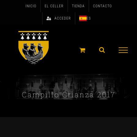
Skip
INICIO
EL CELLER
TIENDA
CONTACTO
to
ACCEDER
ES
content
Campillo Crianza 2017