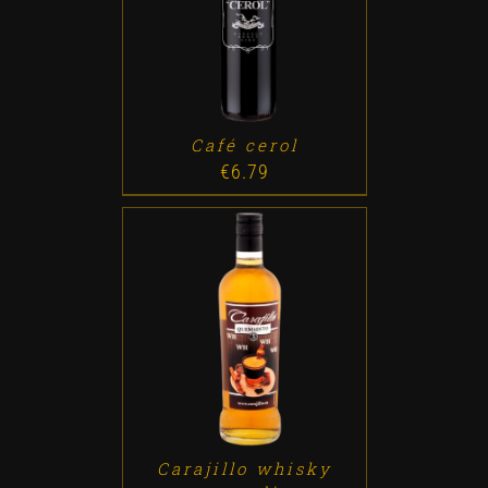
ADD TO CART
/
DETALLES
Café cerol
€
6.79
ADD TO CART
/
DETALLES
Carajillo whisky