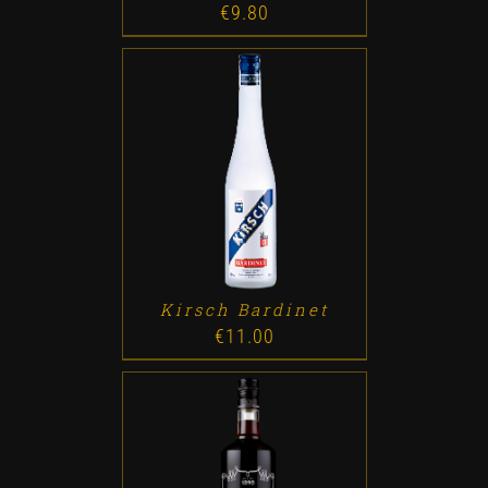
€
9.80
ADD TO CART
/
DETALLES
Kirsch Bardinet
€
11.00