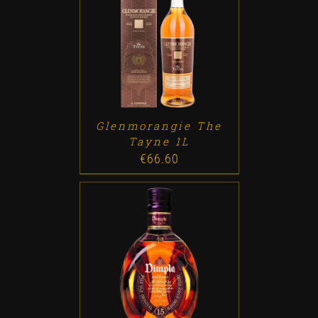
ADD TO CART
/
DETALLES
Glenmorangie The
Tayne 1L
€
66.60
ADD TO CART
/
DETALLES