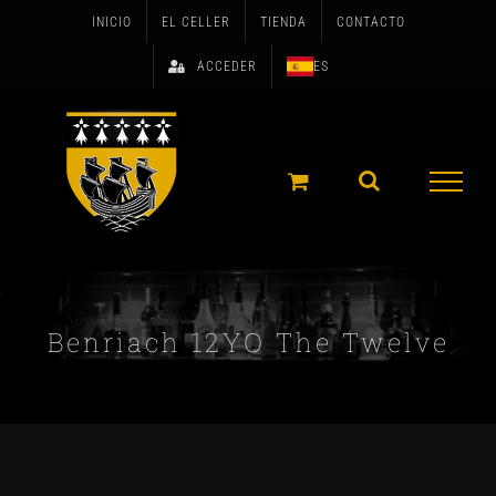
Skip
INICIO
EL CELLER
TIENDA
CONTACTO
to
ACCEDER
ES
content
Benriach 12YO The Twelve