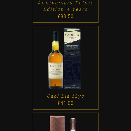
Anniversary Future
Edition 4 Years
€
88.50
ADD TO CART
/
DETALLES
Caol Lla 12yo
€
41.00