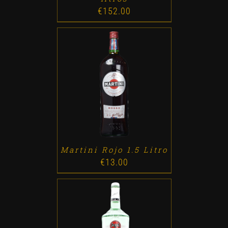
€
152.00
ADD TO CART
/
DETALLES
Martini Rojo 1.5 Litro
€
13.00