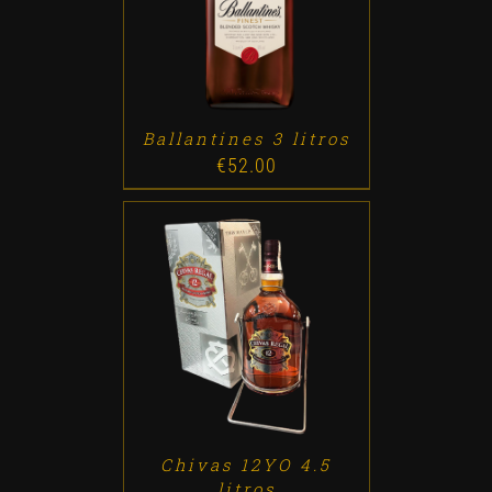
ADD TO CART
/
DETALLES
Ballantines 3 litros
€
52.00
ADD TO CART
/
DETALLES
Chivas 12YO 4.5
litros