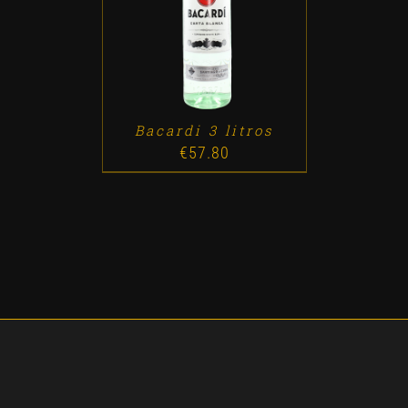
ADD TO CART
/
DETALLES
Bacardi 3 litros
€
57.80