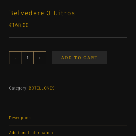
Belvedere 3 Litros
€
168.00
ADD TO CART
Belvedere
3
Litros
quantity
Category:
BOTELLONES
Description
Additional information