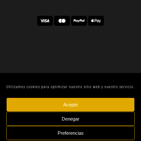
Utilizamos cookies para optimizar nuestro sitio web y nuestro servicio.
© CELLER SANJOAN 2022 |
AVISO LEGAL
| TODOS
Acepto
LOS DERECHOS RESERVADOS | BY
GEN DIGITAL
Denegar
Preferencias
Instagram
Whatsapp