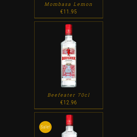
Mombasa Lemon
€
11.95
ADD TO CART
/
DETALLES
Beefeater 70cl
€
12.96
Sale!