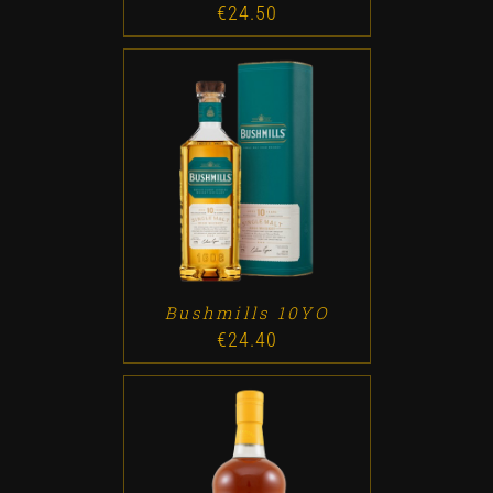
€
24.50
ADD TO CART
/
DETALLES
Bushmills 10YO
€
24.40