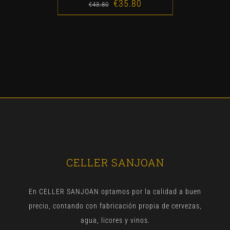
€
35.80
Original
Current
€
43.80
price
price
was:
is:
€43.80.
€35.80.
CELLER SANJOAN
En CELLER SANJOAN optamos por la calidad a buen
precio, contando con fabricación propia de cervezas,
agua, licores y vinos.