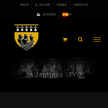
Skip
INICIO
EL CELLER
TIENDA
CONTACTO
to
ACCEDER
ES
content
Ballantines 17YO