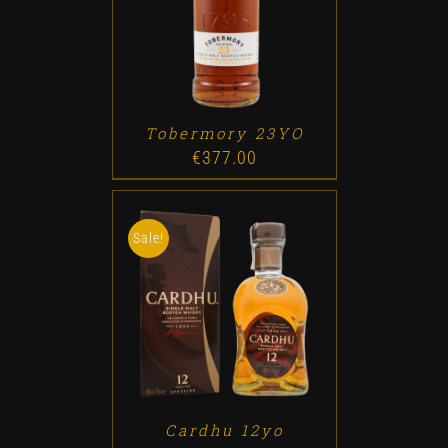
ADD TO CART
/
DETALLES
Tobermory 23YO
€
377.00
Sale!
ADD TO CART
/
DETALLES
Cardhu 12yo