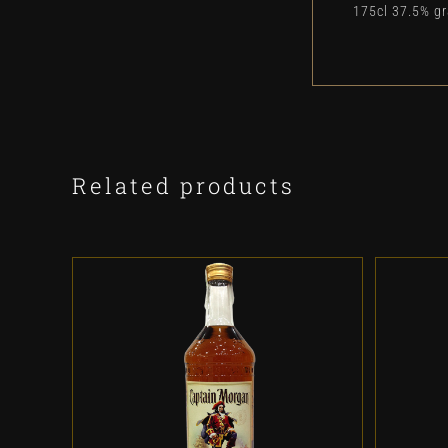
175cl 37.5% g
Related products
ADD TO CART
/
DETALLES
A