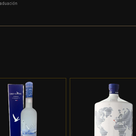
raduación
DD TO CART
/
DETALLES
ADD TO CART
/
DETALL