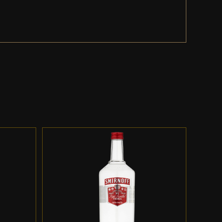
ES
ADD TO CART
/
DETALLES