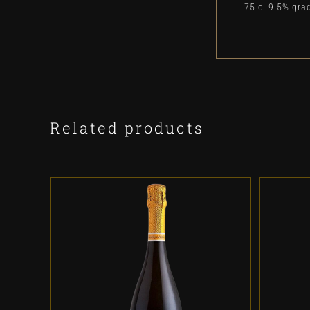
75 cl 9.5% gra
Related products
ADD TO CART
/
DETALLES
A