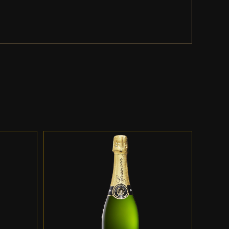
ES
ADD TO CART
/
DETALLES