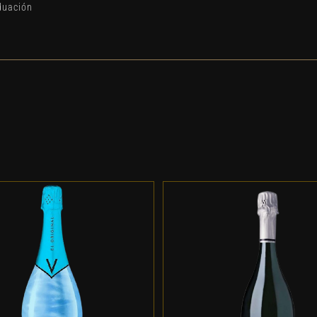
duación
DD TO CART
/
DETALLES
ADD TO CART
/
DETALL