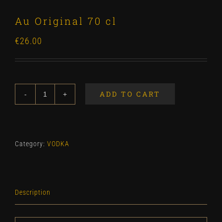
Au Original 70 cl
€
26.00
ADD TO CART
Au
Original
70
cl
Category:
VODKA
quantity
Description