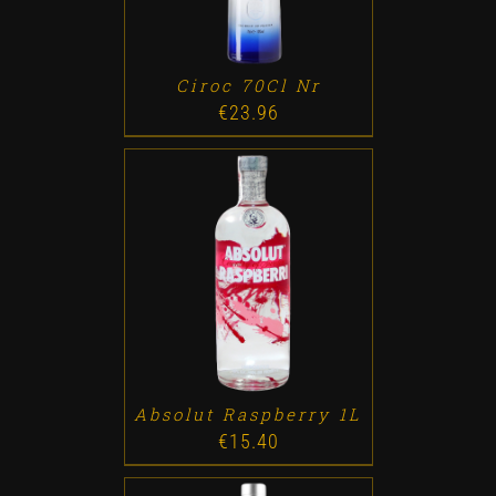
Ciroc 70Cl Nr
€
23.96
ADD TO CART
/
DETALLES
Absolut Raspberry 1L
€
15.40